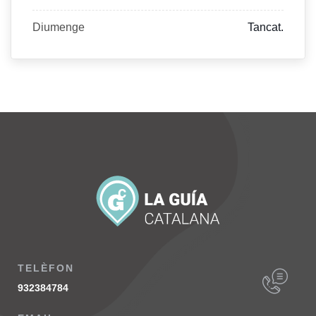
Diumenge
Tancat.
TELÈFON
932384784