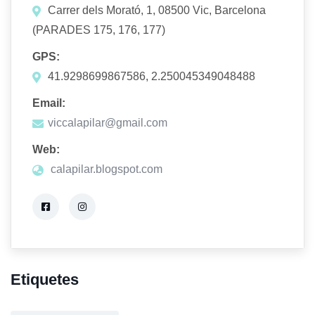
Carrer dels Morató, 1, 08500 Vic, Barcelona
(PARADES 175, 176, 177)
GPS:
41.9298699867586, 2.250045349048488
Email:
viccalapilar@gmail.com
Web:
calapilar.blogspot.com
Etiquetes