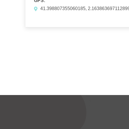
GPS:
41.398807355060185, 2.16386369711289