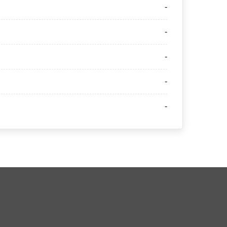
-
-
-
-
-