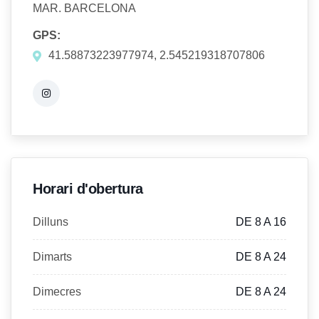
MAR. BARCELONA
GPS:
41.58873223977974, 2.545219318707806
Horari d'obertura
Dilluns
DE 8 A 16
Dimarts
DE 8 A 24
Dimecres
DE 8 A 24