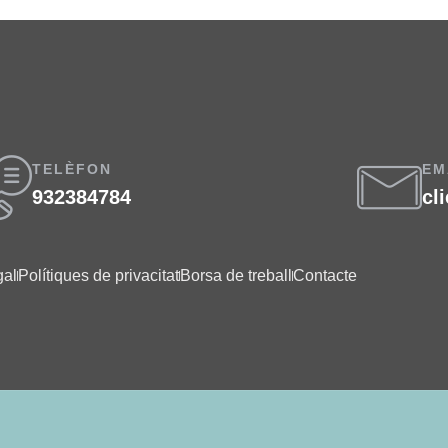
TELÈFON
EM
932384784
cl
gal
Polítiques de privacitat
Borsa de treball
Contacte