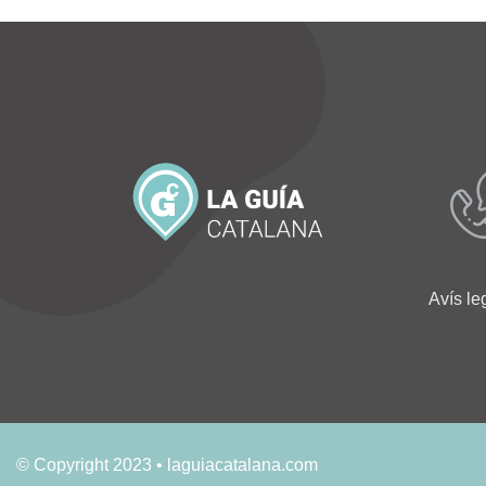
Avís le
© Copyright 2023 • laguiacatalana.com