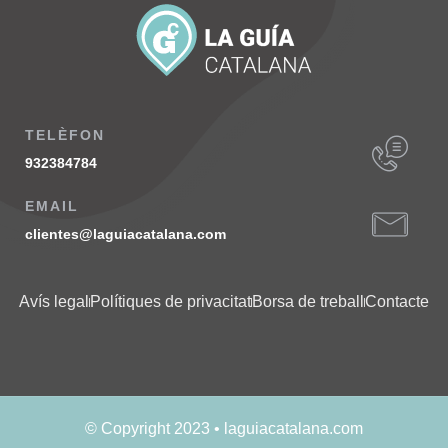
TELÈFON
932384784
EMAIL
clientes@laguiacatalana.com
Avís legal
Polítiques de privacitat
Borsa de treball
Contacte
© Copyright 2023 • laguiacatalana.com