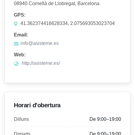
08940 Cornellà de Llobregat, Barcelona
GPS:
41.362374416628334, 2.075693053023704
Email:
info@asisteme.es
Web:
http://asisteme.es/
Horari d'obertura
Dilluns
De 9:00–19:00
Dimarts
De 9:00–19:00