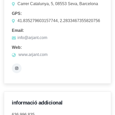
Carrer Catalunya, 5, 08553 Seva, Barcelona
GPS:
41.835279603157744, 2.2833467355820756
Email:
info@arjant.com
Web:
www.arjant.com
informació addicional
636 996 835