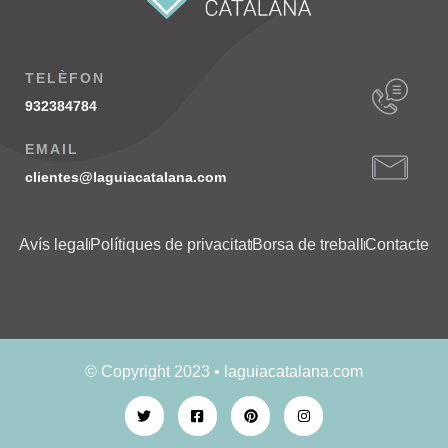
TELÈFON
932384784
EMAIL
clientes@laguiacatalana.com
Avís legal
Polítiques de privacitat
Borsa de treball
Contacte
© Copyright 2023 • laguiacatalana.com