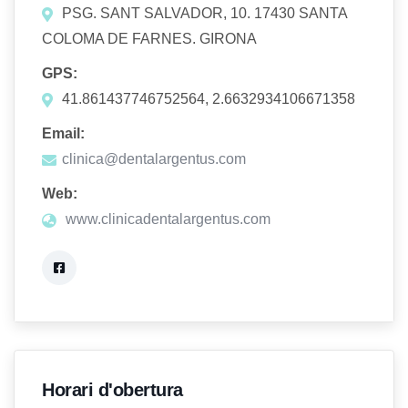
PSG. SANT SALVADOR, 10. 17430 SANTA
COLOMA DE FARNES. GIRONA
GPS:
41.861437746752564, 2.6632934106671358
Email:
clinica@dentalargentus.com
Web:
www.clinicadentalargentus.com
Horari d'obertura