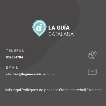
TELÈFON
932384784
EMAIL
clientes@laguiacatalana.com
Avís legal
Polítiques de privacitat
Borsa de treball
Contacte