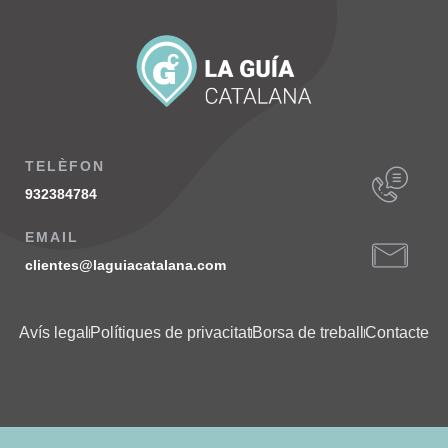
TELÈFON
932384784
EMAIL
clientes@laguiacatalana.com
Avís legal
Polítiques de privacitat
Borsa de treball
Contacte