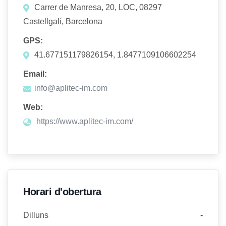
Carrer de Manresa, 20, LOC, 08297
Castellgalí, Barcelona
GPS:
41.677151179826154, 1.8477109106602254
Email:
info@aplitec-im.com
Web:
https://www.aplitec-im.com/
Horari d'obertura
Dilluns
-