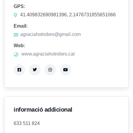
GPS:
41.409832690981396, 2.1476731855651066
Email:
agraciahotrobes@gmail.com
Web:
www.agraciahotrobes.cat
informació addicional
633 511 824