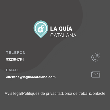
TELÈFON
932384784
EMAIL
clientes@laguiacatalana.com
Avís legal
Polítiques de privacitat
Borsa de treball
Contacte