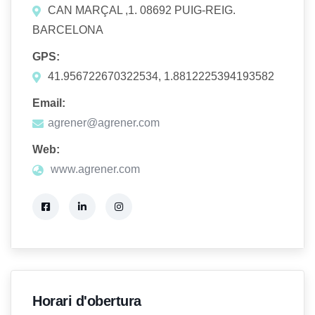
CAN MARÇAL ,1. 08692 PUIG-REIG.
BARCELONA
GPS:
41.956722670322534, 1.8812225394193582
Email:
agrener@agrener.com
Web:
www.agrener.com
Horari d'obertura