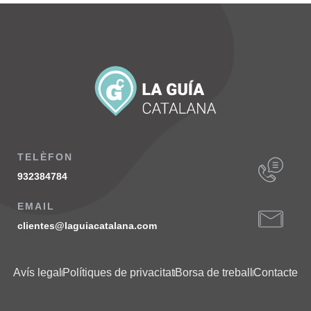
TELÈFON
932384784
EMAIL
clientes@laguiacatalana.com
Avís legal
Polítiques de privacitat
Borsa de treball
Contacte