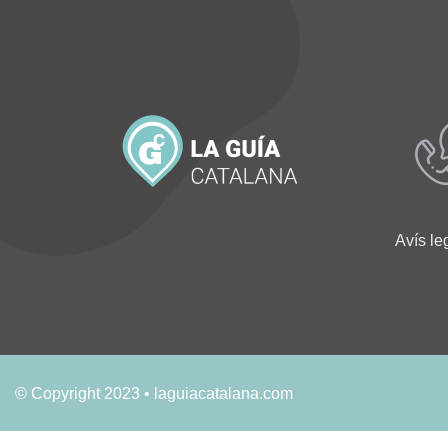
Avís le
© Copyright 2023 • laguiacatalana.com