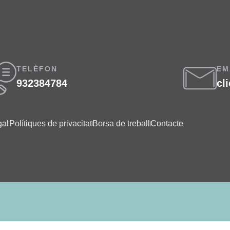
TELÈFON
EM
932384784
cl
gal
Polítiques de privacitat
Borsa de treball
Contacte