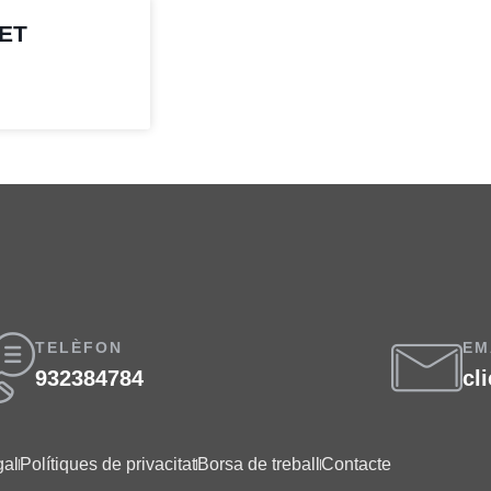
VET
TELÈFON
EM
932384784
cl
gal
Polítiques de privacitat
Borsa de treball
Contacte