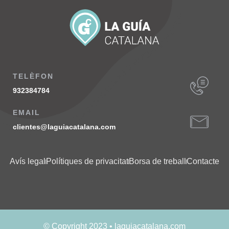
TELÈFON
932384784
EMAIL
clientes@laguiacatalana.com
Avís legal
Polítiques de privacitat
Borsa de treball
Contacte
© Copyright 2023 • laguiacatalana.com