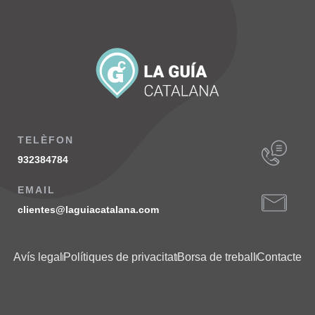
TELÈFON
932384784
EMAIL
clientes@laguiacatalana.com
Avís legal
Polítiques de privacitat
Borsa de treball
Contacte