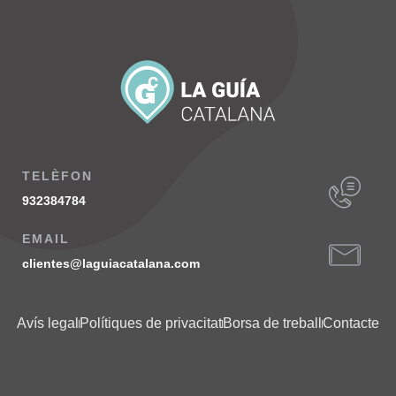
TELÈFON
932384784
EMAIL
clientes@laguiacatalana.com
Avís legal
Polítiques de privacitat
Borsa de treball
Contacte