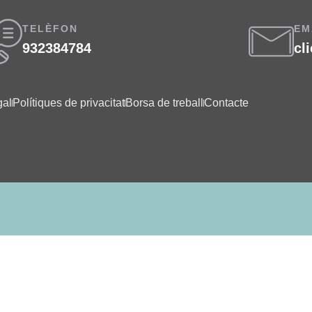
TELÈFON
EM
932384784
cl
gal
Polítiques de privacitat
Borsa de treball
Contacte