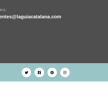
AIL
ientes@laguiacatalana.com