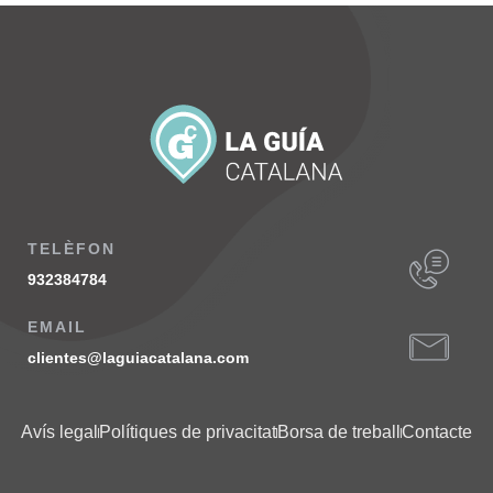
TELÈFON
932384784
EMAIL
clientes@laguiacatalana.com
Avís legal
Polítiques de privacitat
Borsa de treball
Contacte