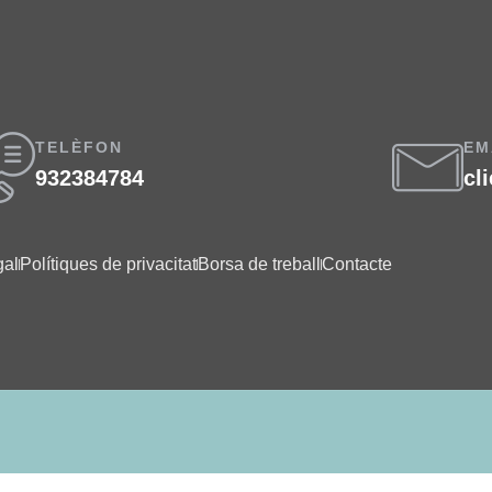
TELÈFON
EM
932384784
cl
gal
Polítiques de privacitat
Borsa de treball
Contacte