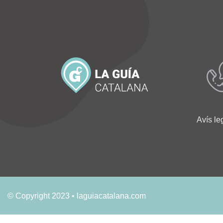
Avís le
© Copyright 2023 • laguiacatalana.com