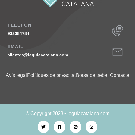
TELÈFON
932384784
EMAIL
clientes@laguiacatalana.com
Avís legal
Polítiques de privacitat
Borsa de treball
Contacte
© Copyright 2023 • laguiacatalana.com